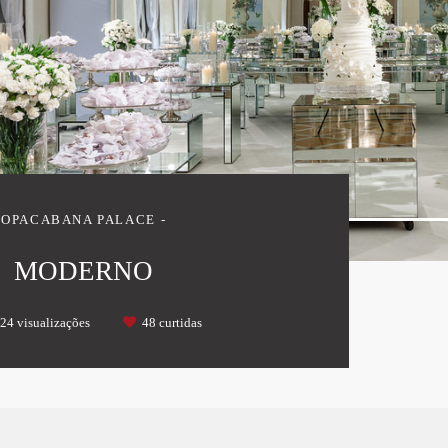
COPACABANA PALACE
MODERNO
24
visualizações
48
curtidas