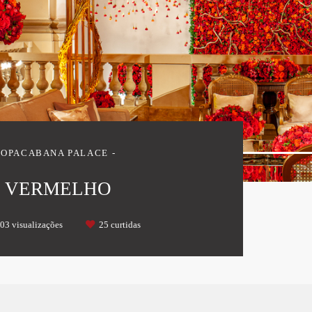
COPACABANA PALACE
VERMELHO
03
visualizações
25
curtidas